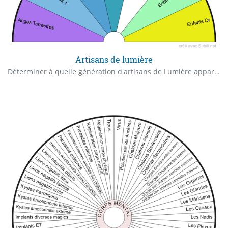
Artisans de lumière
Déterminer à quelle génération d'artisans de Lumière appartient une personne :INDIGOS 1: Ce sont les indigo nés à partir des années 1940. Ils sont les précurseurs d'un changement important pour notre humanité.INDIGOS 2: Ce sont souvent des enfants d'indigos 1. Ils sont nés à partir des années 1960. Ils portent les mêmes valeurs que tous les indigos et défendent évidemment celles de leurs parents.INDIGOS 3: Ce sont forcément des enfants de parents (au moins la mère) indigo 1(s). Ils sont nés à partir des années 1980. Quand on parle d' « enfant indigo », ce sont eux qui sont concernés. ARC-EN-CIEL OU CRISTAL: Ce sont forcément des enfants de parents au minimum(au moins la mère) indigo 2. Ils sont nés à partir des années 2000. Au lieu d'avoir l'indigo à l'extérieur comme leurs parents, ils portent la note arc-en-ciel ou cristal.OR: Ils ont l'Or à l'extérieur de leur aura. Ce sont forcément des enfants de parents au minimum indigo 3. Ils naîtront dans les années 2020 mais on en rencontre déjà un peu aujourd'hui. Ils ressemblent à des petits Bouddha.