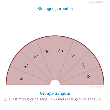
Blocages parasites
Groupe Sanguin
Quel est mon groupe sanguin ? Quel est le groupe sanguin de (nom de la personne) ? Rappel: Ce biomètre n'est qu' une première indication, cela ne remplace pas l'examen médical pour savoir réellement votre groupe sanguin ou celui d'une personne et d'obtenir la carte de groupe sanguin attitré.