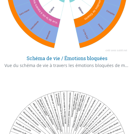
Schéma de vie / Émotions bloquées
Vue du schéma de vie à travers les émotions bloquées de ma monade, ma famille d'âmes dans le haut-astral Les émotions et la vue biaisée de la vision de la vie associée.