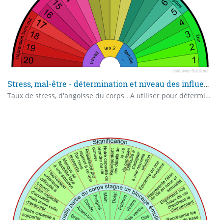
Stress, mal-être - détermination et niveau des influences
Taux de stress, d'angoisse du corps . A utiliser pour déterminer les éléments stressants: Zône 13 à 20: Magie, entités externes Zône 9 à 12: Influences négatives internes, implants.. Zône 5 à 8: Pb psychologique Zône 1 à 4: Pas de souci énergétique