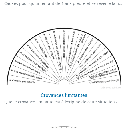
Causes pour qu'un enfant de 1 ans pleure et se réveille la nuit Voici quelques-unes des causes les plus courantes : Faim : Un bébé d'un an peut se réveiller la nuit s'il a faim. Leur estomac est encore petit, donc ils ont besoin de se nourrir fréquemment. Couches sales : Une couche humide ou sale peut rendre l'enfant inconfortable et le réveiller. Douleur ou maladie : L'enfant peut être mal à l'aise ou souffre de douleurs liées à des problèmes de santé tels que des maux d'oreille, des dents qui poussent, des coliques, etc. Dentition : La poussée des dents peut être douloureuse et provoquer des pleurs et des réveils nocturnes. Besoin de réconfort : Les enfants d'un an peuvent se réveiller à la recherche de réconfort et de proximité avec leurs parents. Environnement de sommeil inconfortable : Une chambre trop chaude ou trop froide, des lumières trop vives ou trop faibles, ou un lit peu confortable peut perturber le sommeil de l'enfant. Peur du noir : Certains enfants peuvent être effrayés par l'obscurité et avoir besoin de la présence rassurante d'un parent. Changements de routine : Les perturbations dans la routine quotidienne ou des événements stressants peuvent perturber le sommeil de l'enfant. Excès de stimuli : Des stimuli tels que des bruits forts ou des activités énergétiques avant le coucher peuvent rendre difficile l'endormissement. Besoin de sommeil inadapté : Un enfant d'un an a encore besoin d'une quantité considérable de sommeil, et des siestes manquées ou un horaire de sommeil inadapté peut entraîner des réveils nocturnes. Il est important de noter que chaque enfant est différent, et les raisons pour lesquelles un enfant pleure et se réveille la nuit peuvent varier d'un enfant à l'autre. Si les réveils nocturnes sont fréquents et persistants, il est recommandé de consulter un professionnel de la santé pour écarter tout problème médical sous-jacent et obtenir des conseils sur les stratégies pour améliorer le sommeil de l'enfant.
Croyances limitantes
Quelle croyance limitante est à l'origine de cette situation / de ce blocage ?