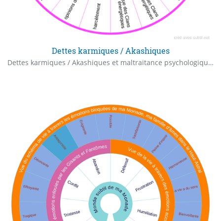
Dettes karmiques / Akashiques
Dettes karmiques / Akashiques et maltraitance psychologiques Pour vous permettre de mieux vous comprendre, vous aider à être plus serein(ne) donc heureux(se). De pourvoir aider d'autres personnes