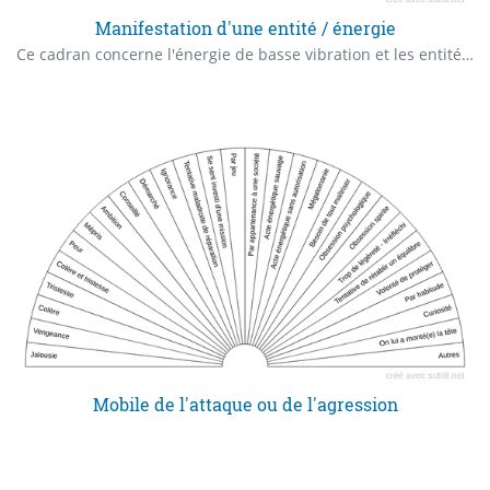
Manifestation d'une entité / énergie
Ce cadran concerne l'énergie de basse vibration et les entités non intelligentes (ex. objets éthériques), semi-intelligentes (ex. formes-pensées négatives). Dans la croyance que l'énergie et les entités non-intelligentes et semi-intelligentes, sont des potentiels pour se manifester dans le monde terrestre (exemple : situation, maladie, état d'esprit, taux énergétique, ...), ce cadran veut contribuer à évaluer cette manifestation ou ce risque de manifestation, ainsi que les circonstances de celle-ci. L'objectif est de déterminer s'il faut s'en occuper ou non, la traiter (ou la faire traiter), la détruire, la transmuter en amour-lumière, etc.
Mobile de l'attaque ou de l'agression