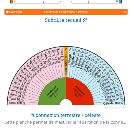
Subtil, le recueil 🌈
% connexion terrestre / céleste
Cette planche permet de mesurer la répartition de la connexion d’une personne au terrestre et au céleste, plus la connexion au céleste sera forte et plus la personne pourra utiliser des capacités extrasensorielles. Cette répartition est modulable par un alchimiste énergétique.