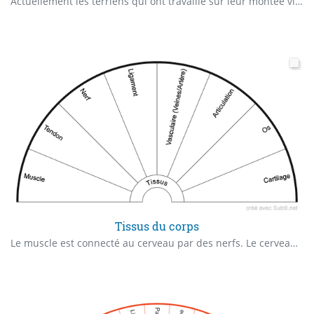
Actuellement les terriens qui ont travaillé sur leur montée vibratoire par conscience sont en train de changer leur structure 3D en une structure 5D dans le premier cas on mesure toujours leur corps subtil et éthérique à l'extérieur du corps physique et dans le second c'est passé à l'intérieur du corps physique. Comment monter son taux vibratoire pour entrer dans la nouvelle terre ? Par l'intention et le lâcher prise et lâché les vieux schémas de pensée abandonner les peurs qui sont un fardeau pour nous et pour épurer le karma demander un pardon pour défaire tous ces nœuds énergétiques accumulés qui nous plombent et nous empêchent de s'harmoniser avec les nouvelles vibrations de la nouvelle terre et surtout nous pardonner à nous-mêmes. Les clefs sont les intentions émise avec le coeur dans l'amour et le partage de notre unité.
Tissus du corps
Le muscle est connecté au cerveau par des nerfs. Le cerveau ordonne une commande au muscle (se contracter ou se relâcher). Lorsque le muscle se contracte, il se raccourcit et permet le mouvement d’une articulation. Lorsqu’il se relâche il retrouve sa position initiale de repos. Le tendon n’a pas la capacité de se contracter. C’est une « corde ». Sa structure rigide et faiblement élastique lui permet d’augmenter le « bras de levier ». C’est à dire l’efficacité mécanique du corps musculaire (= partie du muscle qui est capable de se contracter). Quand le tendon est trop sollicité, il peut s’inflammer, à l’origine de tendinite. Le ligament est un élément passif, très rigide qui assure la stabilité architecturale du corps humain.