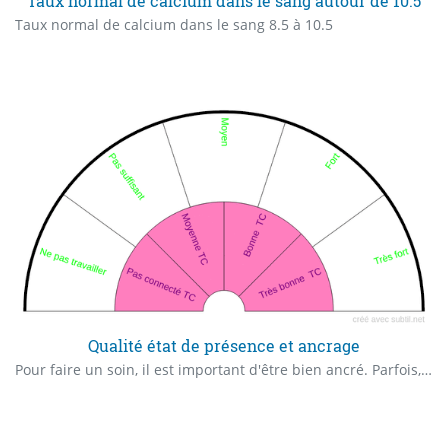
Taux normal de calcium dans le sang autour de 10.5
Taux normal de calcium dans le sang 8.5 à 10.5
Qualité état de présence et ancrage
Pour faire un soin, il est important d'être bien ancré. Parfois, nous ne le sommes pas assez, et on se lance dans un soin qui peut s'avérer moyen pour le consultant, et dangereux pour le praticien. Il vaut mieux vérifier cela avant de travailler