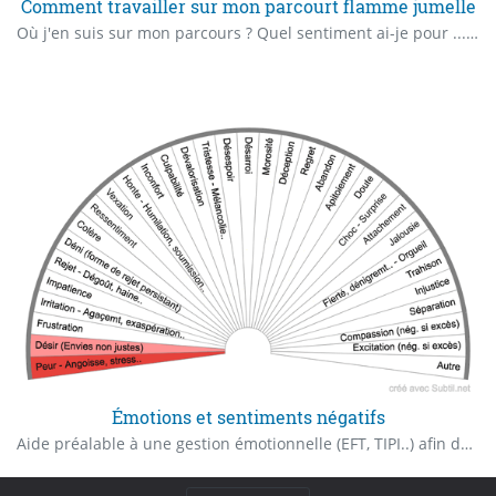
Comment travailler sur mon parcourt flamme jumelle
Où j'en suis sur mon parcours ? Quel sentiment ai-je pour ..... ? Quel sentiment a ... pour untel ?
Émotions et sentiments négatifs
Aide préalable à une gestion émotionnelle (EFT, TIPI..) afin de déterminer les émotions et sentiments négatifs qui nous affectent. (Les peurs et désirs représentent à eux seuls plus de 50% du total de nos émotions et sentiments négatifs.)