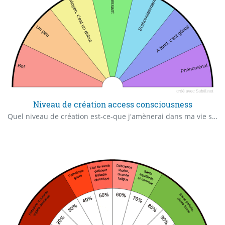
Niveau de création access consciousness
Quel niveau de création est-ce-que j'amènerai dans ma vie si je choisissais ceci ou cela ?? (selon le type de question de Access Consciousness)