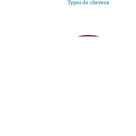
Types de cheveux
La protéine C réactive (CRP)