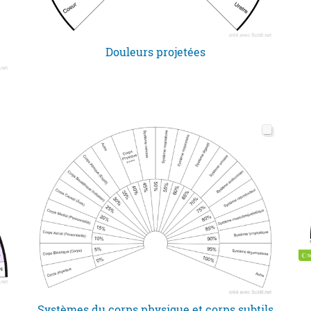
Douleurs projetées
Systèmes du corps physique et corps subtils