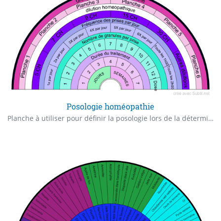
Posologie homéopathie
Planche à utiliser pour définir la posologie lors de la détermination de la posologie homéopathique. Combien de jours, si supérieur à 7 combien de semaines? Quelle fréquence, combien de fois par jour? Combien de granules par prise? Quels type de produits? Liens vers les planches Remèdes homéopathiques de 1 à 6.