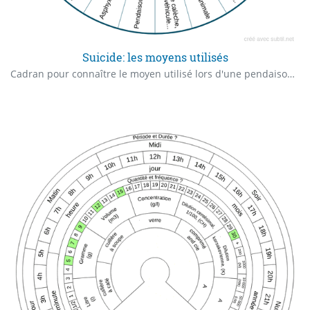
Suicide: les moyens utilisés
Cadran pour connaître le moyen utilisé lors d'une pendaison. Dans le cadre d'un soin énergétique, il faudra potentiellement retirer l'objet éthérique utilisé lors de ce suicide (corde, couteau, poison...) sur la personne en karma individuel ou l'ancêtre sur un karma transgénérationnel et procéder à un passage d'âme et un recouvrement d'âme.