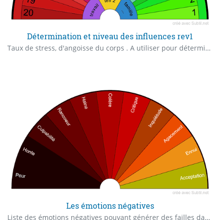
Détermination et niveau des influences rev1
Taux de stress, d'angoisse du corps . A utiliser pour déterminer les éléments stressants: Zône 13 à 20: Magie forte à très forte, problématique d'âme Zône 9 à 12: Parasitages, implants.. Zône 5 à 8: Problématique psychologique Zône 1 à 4: Pas de souci énergétique
Les émotions négatives
Liste des émotions négatives pouvant générer des failles dans le champ énergétique et créer une porosité aux entités.