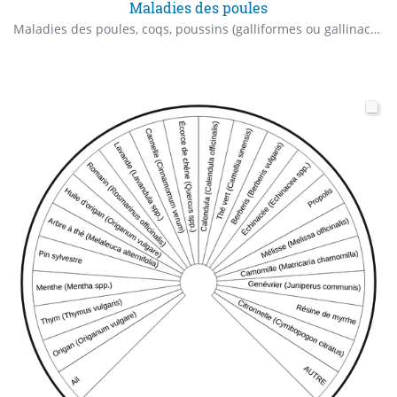
Maladies des poules
Maladies des poules, coqs, poussins (galliformes ou gallinacées) De quelle maladie souffre ma poule ? coq ? poussin ?