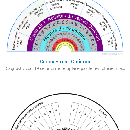
Coronavirus - Omicron
Diagnostic cod-19 celui-ci ne remplace pas le test officiel mais s'il est pratiqué par un radiesthésiste il peut donner un premier aperçu. Symptômes du COVID-19 Les symptômes peuvent prendre jusqu'à 14 jours pour apparaître après l'exposition au COVID-19. Les symptômes incluent : - Fièvre - Toux - Difficultés respiratoires - Pneumonie dans les deux poumons Dans les cas graves, l'infection peut entraîner la mort. La majorité des personnes manifestant des symptômes légers se rétabliront d'elles-mêmes. Enfants de 0 à 9 ans : 0,5% 10 - 19 ans : 1 % 20 - 29 : 3,5 % 30 - 39 : 5,6 % 40 - 49 : 10,7 % 50 - 59 : 17,4 % 60 - 69 : 17,7 % 70 - 79 : 21,4 % sup 80 : 18.4 % Statistique Italie 11/03/2020