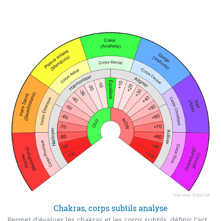
Chakras, corps subtils analyse
Permet d'évaluer les chakras et les corps subtils, définir l'action à accomplir, etc.