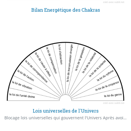
Bilan Energétique des Chakras
Lois universelles de l'Univers
Blocage lois universelles qui gouvernent l'Univers Après avoir identifié des blocage lié à certaines lois, il suffit de les supprimer. Sauf pour la 14ième où il faut équilibrer