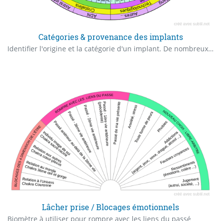
Catégories & provenance des implants
Identifier l'origine et la catégorie d'un implant. De nombreux procédés de contrôle de l’être humain existent sur Terre. Pour pouvoir les traiter efficacement, il est essentiel d’identifier correctement les implants présents ainsi que les programmes qui leur sont associés. Ce biomètre très complet, dédié à cette recherche figure dans le livre « L’empreinte implantée – Identifier, Comprendre Et Se Libérer Des Implants Énergétiques » de Didier Thizy. Cet ouvrage explique en détail comment utiliser ce biomètre, et propose des méthodes pour repérer et neutraliser ces influences. Disponible sur Amazon.
Lâcher prise / Blocages émotionnels
Biomètre à utiliser pour rompre avec les liens du passé