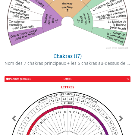
Chakras (17)
Nom des 7 chakras principaux + les 5 chakras au-dessus de la tête + 5 en-dessous des pieds. Avec quels chakras principaux ils sont reliés.