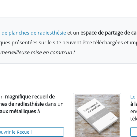
 de planches de radiesthésie
et un
espace de partage de c
ques présentées sur le site peuvent être téléchargées et i
te merveilleuse mise en comm'un !
un
magnifique recueil de
Le
hes de radiesthésie
dans un
à 
eaux métalliques
à
en
té
uvrir le Recueil