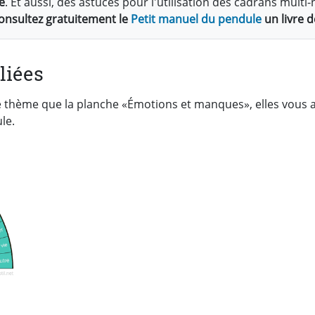
e
. Et aussi, des astuces pour l'utilisation des cadrans mul
onsultez gratuitement le
Petit manuel du pendule
un livre d
liées
e thème que la planche «Émotions et manques», elles vou
le.