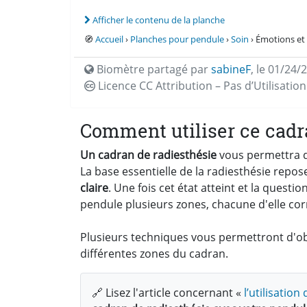
Afficher le contenu de la planche
🧭
Accueil
›
Planches pour pendule
›
Soin
› Émotions e
Biomètre partagé par
sabineF
,
le 01/24/
Licence CC
Attribution – Pas d’Utilisati
Comment utiliser ce cadr
Un cadran de radiesthésie
vous permettra d'
La base essentielle de la radiesthésie repos
claire
. Une fois cet état atteint et la quest
pendule plusieurs zones, chacune d'elle co
Plusieurs techniques vous permettront d'obt
différentes zones du cadran.
🔗 Lisez l'article concernant «
l’utilisatio