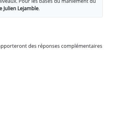
ti-niveaux. Pour les bases du maniement du
e Julien Lejamble
.
s apporteront des réponses complémentaires