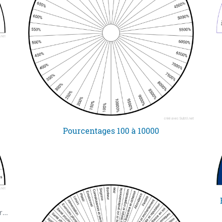
Pourcentages 100 à 10000
Plusieurs orientations qui peuvent aider à trouver sur quoi travailler