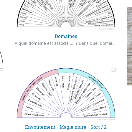
Domaines
A quel domaine est associé .... ? Dans quel domaine ...... ?
Envoûtement - Magie noire - Sort / 2