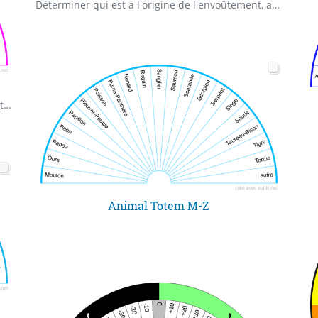
Déterminer qui est à l'origine de l'envoûtement, avec les modalités et le but recherché
Selon Miguel Ángel Ruiz (ou Don Miguel Ruiz) Cette planche vous permettra par exemple de déterminer lequel des quatre accords est à travailler en priorité.
Animal Totem M-Z