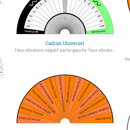
Effets de la pensée et des émotions sur l’eau. Masaru Emoto Lors de ses recherches et de l’analyse de ces cristaux, il a découvert que les cristaux étaient différents en fonction de l’exposition de l’eau soit à des vibrations positives soit à des vibrations négatives. l’eau réagit non seulement aux vibrations et aux sons, mais également aux mots et images véhiculant des émotions, et aux intentions et émotions exprimées par nos pensées. la constatation déjà faite à Lourdes, de la présence constante des sept fréquences, mais pour chacun des lieu avec une prévalence d’une certaine fréquence. Cela souligne la particulière et spécifique action thérapeutique de chaque lieu.
Cadran Universel
Taux vibratoire négatif partie gauche Taux vibratoire positif partie droite
Po