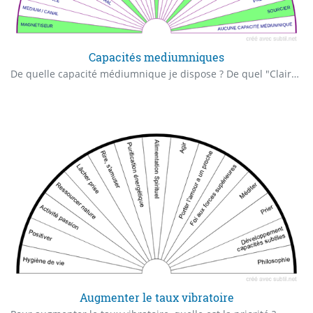
Capacités mediumniques
De quelle capacité médiumnique je dispose ? De quel "Claire" capacité je dispose ? Quelle est ma première capacité médiumnique ?
Augmenter le taux vibratoire