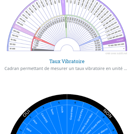
Taux Vibratoire
Cadran permettant de mesurer un taux vibratoire en unité Bovis. ( avec quelques références pour pouvoir mieux se situer )