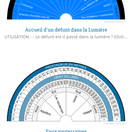
Accueil d'un défunt dans la Lumière
UTILISATION : - Le défunt est-il passé dans la lumière ? (OUI/NON) - Le défunt a-t-il été accueilli dans la lumière après la mort ? (OUI/NON) - ... toute(s) autre(s) question(s) ayant une réponse par OUI/NON sur le défunt... - Nombre entité(s) ayant accueilli le défunt ("1" à "10 & +") - Affiliation(s) de l' (des) entité(s) ayant accueilli le défunt ("Enfant..." à "... / Indéterminé")
Eaux souterraines