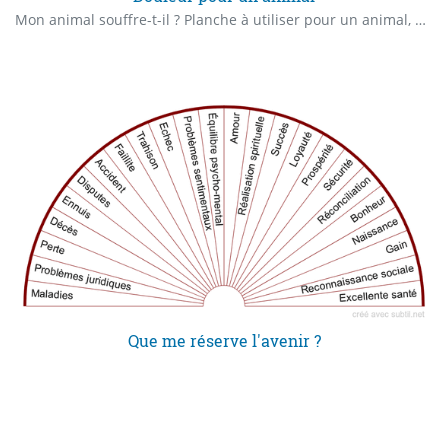
Mon animal souffre-t-il ? Planche à utiliser pour un animal, elle permet de localiser la douleur et de trouver son intensité.
Que me réserve l'avenir ?