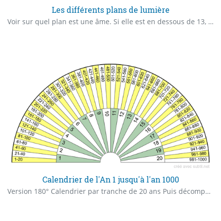
Les différents plans de lumière
Voir sur quel plan est une âme. Si elle est en dessous de 13, elle n'est pas montée. Pour aider à faire monter les âmes dans leur plan de lumière respectif.
Calendrier de l'An 1 jusqu'à l'an 1000
Version 180° Calendrier par tranche de 20 ans Puis décomposition de la tranche de 20 ans par année