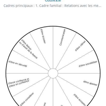
Cadres principaux : 1. Cadre familial : Relations avec les membres de la famille (parents, enfants, conjoints, etc.). 2. Cadre amical : Relations avec les amis proches et le cercle social. 3. Cadre professionnel : Environnement de travail, carrières, et relations professionnelles. 4. Cadre personnel et individuel : Relation avec soi-même, développement personnel, bien-être. 5. Cadre sentimental ou conjugal : Vie amoureuse et relations de couple. Cadres secondaires : 1. Cadre social : Interaction avec la communauté, voisins, réseaux sociaux. 2. Cadre éducatif : Études, formation continue, apprentissage. 3. Cadre spirituel ou religieux : Pratiques spirituelles ou religieuses, croyances. 4. Cadre civique ou politique : Engagement politique ou social, participation citoyenne. 5. Cadre culturel : Participation aux activités artistiques, culturelles et de loisirs. 6. Cadre financier : Gestion des finances, investissements, sécurité matérielle. 7. Cadre numérique et technologique : Interaction avec la technologie, réseaux sociaux, monde virtuel. 8. Cadre environnemental : Relation avec la nature, écologie, durabilité. Cadres supplémentaires : 1. Cadre physique et de santé : Condition physique, soins de santé, bien-être corporel. 2. Cadre émotionnel et psychologique : Santé mentale, gestion des émotions, thérapies. 3. Cadre récréatif et de loisirs : Activités de détente, sports, hobbies. 4. Cadre de développement personnel et créatif : Apprentissage, créativité, expression personnelle. 5. Cadre entrepreneurial ou d’indépendance professionnelle : Lancement de projets, freelancing. 6. Cadre juridique et administratif : Gestion des aspects légaux et administratifs de la vie. 7. Cadre des relations élargies : Réseautage, associations, mentors. 8. Cadre géographique : Lieu de vie, mobilité géographique. 9. Cadre temporel : Gestion du temps, équilibre vie professionnelle et personnelle. Autres cadres : 1. Cadre environnemental immédiat (domestique) : Aménagement et entretien de l’espace personnel. 2. Cadre de la mobilité et des transports : Déplacements quotidiens, modes de transport. 3. Cadre de la sécurité et du bien-être physique : Sécurité domestique et personnelle. 4. Cadre de la parentalité : Rôle de parent, éducation des enfants. 5. Cadre de la retraite ou de la planification de l’avenir : Préparation à la retraite, planification à long terme. 6. Cadre des loisirs intellectuels et de la curiosité : Lecture, clubs intellectuels, apprentissage. 7. Cadre de la sexualité : Vie sexuelle, intimité dans la relation. 8. Cadre de l’accompagnement et des soins (caregiving) : Prendre soin de proches malades ou âgés. 9. Cadre de l’influence et de l’image sociale : Réputation, image sociale, réseaux sociaux. 10. Cadre de l’héritage et de la transmission : Préparation de l’héritage, transmission des biens et des valeurs. 11. Cadre interculturel ou international : Interaction avec des cultures étrangères, expatriation. 12. Cadre de la crise ou de l’adversité : Gestion des crises personnelles ou collectives.