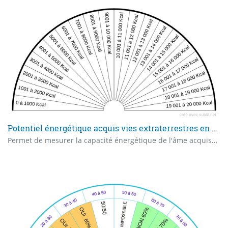
Potentiel énergétique acquis vies extraterrestres en kilocalories (Kcal)
Permet de mesurer la capacité énergétique de l'âme acquise durant ses vies antérieures extraterrestres