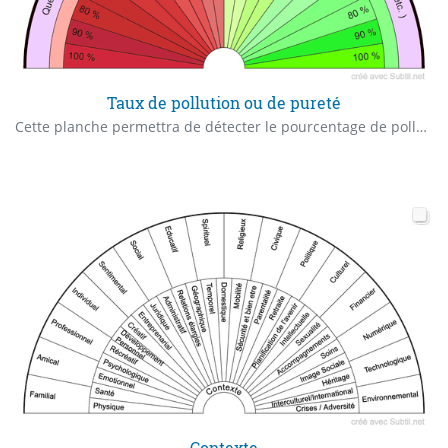
Taux de pollution ou de pureté
Cette planche permettra de détecter le pourcentage de pollution ou de pureté de tous ce que vous voulez vérifié. Cet / cette ( nourriture / eau / personne / musique / vidéo / etc. )
Contexte