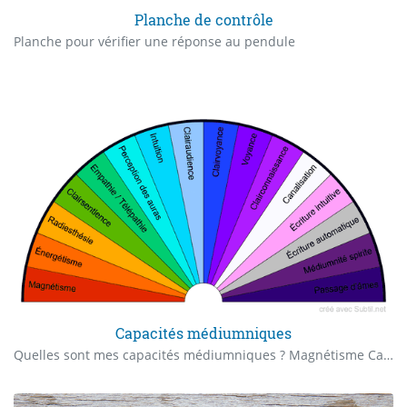
Planche de contrôle
Planche pour vérifier une réponse au pendule
Capacités médiumniques
Quelles sont mes capacités médiumniques ? Magnétisme Capacité à transmettre l’énergie vitale par les mains pour soulager, équilibrer ou revitaliser. Énergétisme Travail conscient sur les corps énergétiques (chakras, aura) par l’intention, le souffle ou les mains. Radiesthésie Utilisation d’outils (pendule, baguette) pour détecter des informations invisibles ou subtiles. Clairsentience Perception intuitive par le ressenti corporel ou émotionnel (frissons, chaleur, malaises). Empathie / Télépathie Capacité à capter les pensées, émotions ou états intérieurs d’autrui, consciemment ou non. Perception des auras Aptitude à voir ou ressentir les champs énergétiques entourant les êtres vivants. Intuition Savoir spontané, immédiat, sans raisonnement logique, souvent lié à un ressenti intérieur. Clairaudience Perception de sons, mots, musiques ou voix subtiles (guides, âmes, plans spirituels). Clairvoyance Vision intérieure d’images, symboles, scènes ou flashs perçus mentalement ou spirituellement. Voyance (visions) Perception d’événements futurs possibles sous forme de flashs visuels ou intuitions. Clairconnaissance Savoir soudain et évident, comme une évidence intérieure, sans source logique identifiable. Canalisation Réception consciente de messages ou énergies provenant de guides, êtres de lumière ou plans supérieurs. Écriture intuitive Écriture fluide issue d’un ressenti intérieur ou de l’intuition, sans intervention du mental. Écriture automatique Écriture directe dictée par une entité spirituelle, sans contrôle mental ni conscient. Médiumnité spirite Capacité à percevoir, ressentir ou communiquer avec des âmes défuntes ou esprits. Passage d’âmes Aptitude à accompagner les âmes en errance vers la lumière ou les plans de paix.