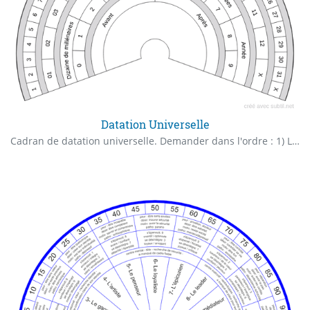
Datation Universelle
Cadran de datation universelle. Demander dans l'ordre : 1) L'ère (Avant JC / Après JC) 2) Les couples unité de l'année/valeur (ex : si "Millénaire" et "2" = 2000) 3) Le mois (s'il n'est pas signifiant cela peut être "X") 4) Le jour (s'il n'est pas signifiant cela peut être "X") Raccourci : Ne demander que la première unité pour l'année, puis ensuite les valeurs en descendant