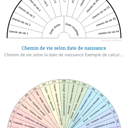
Chemin de vie selon date de naissance
Chemin de vie selon la date de naissance Exemple de calcul : 21/12/1977 = 2+1+1+2+1+9+7+7 = 30 = 3+0 = chemin de vie 3