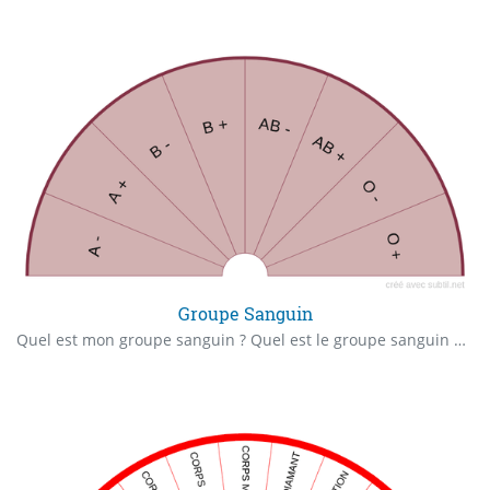
Groupe Sanguin
Quel est mon groupe sanguin ? Quel est le groupe sanguin de (nom de la personne) ? Rappel: Ce biomètre n'est qu' une première indication, cela ne remplace pas l'examen médical pour savoir réellement votre groupe sanguin ou celui d'une personne et d'obtenir la carte de groupe sanguin attitré.