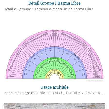
Détail Groupe 1 Karma Libre
Détail du groupe 1 Féminin & Masculin de Karma Libre
Usage multiple
Planche à usage multiple : 1 - CALCUL DU TAUX VIBRATOIRE 2 - MESURES D’ÉQUILIBRE BIOTIQUE des terrains, maisons, chambres... : (-50) : maladies, dégénérescences (-40 à -20) : danger ; fuir ou réorganiser biotiquement (-20 à -10) : départ de problèmes de santé (-10 à 0) : insomnies, mal-être (0) : zone d'équilibre biotique (0 à +10) : retour à l'équilibre général (+15 à +20) : équilibre cosmos-tellurique constant (+35 à +50) : lieu de vie privilégié + de 50 : santé et vitalité 3 - CALCUL DE POURCENTAGE 4 - QUESTION oui / non