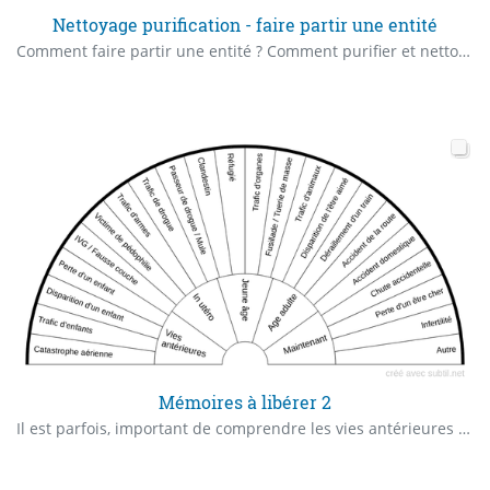
Nettoyage purification - faire partir une entité
Comment faire partir une entité ? Comment purifier et nettoyer?
Mémoires à libérer 2
Il est parfois, important de comprendre les vies antérieures que nous avons vécues car celles-ci peuvent avoir un impact dans notre vie présente. Nous rapportons des mémoires négatives comme positives de nos vies antérieures dans nos vies présentes. Les mémoires négatives peuvent nous affecter à différents niveaux de même que les évènements vécus à des périodes différentes de nos vies. Les questions à poser : Première question " Ai-je des mémoires à libérer ? " Seconde question " A quelle période de vie cette mémoire a-t-elle pris naissance chez moi ? " Puis réitérez jusqu'à ce que votre pendule s'arrête.