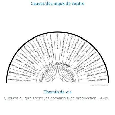
Causes des maux de ventre
Chemin de vie
Quel est ou quels sont vos domaine(s) de prédilection ? Ai-je Plusieurs domaine de prédilections ? si oui combien ? Quel est mon niveau de capacité en % à travailler dans ce domaine ?