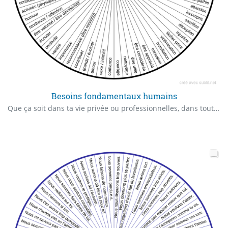
Besoins fondamentaux humains
Que ça soit dans ta vie privée ou professionnelles, dans toutes les relations avec les gens et toi-même, tu as besoin de découvrir qu'est-ce qu'il te faut... là-dessus, il faudra travailler ! :)