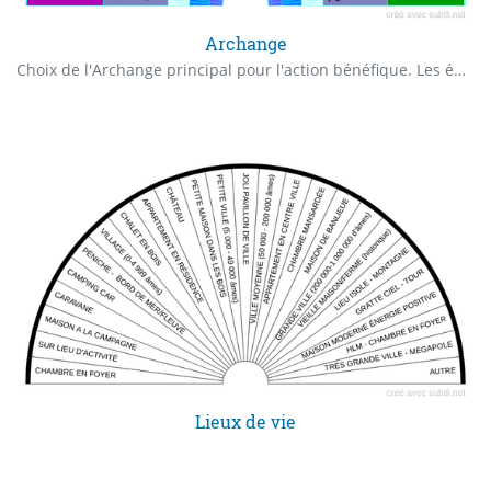
Archange
Choix de l'Archange principal pour l'action bénéfique. Les énergies célestes aussi appelées « Séphiroths » assurent une relation constante entre les hommes et Energie Divine . L'ordre céleste établi depuis la nuit des temps nous garanti un chemin de vie qui nous est propre. Nos anges gardiens ou compagnons de vie sont présents à chaque instant de notre existence.
Lieux de vie