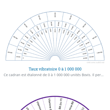
Taux vibratoire 0 à 1 000 000
Ce cadran est étalonné de 0 à 1 000 000 unités Bovis. Il permet de connaître le taux vibratoire d'une personne, d'un lieu, etc..