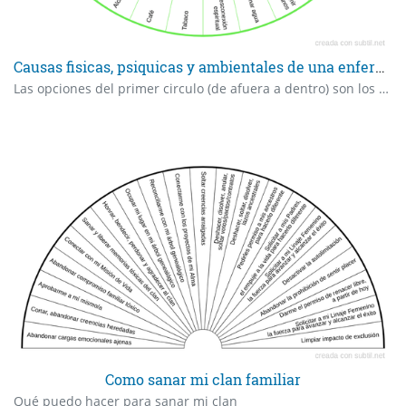
Causas fisicas, psiquicas y ambientales de una enfermedad
Las opciones del primer circulo (de afuera a dentro) son los problemas fisicos, Los siguientes son los problemas psiquicos y el ultimo son los sistemas del cuerpo (ejemplo sistema nervioso, linfatico, etc) Tabla 1 (Grafico 2)
Como sanar mi clan familiar
Qué puedo hacer para sanar mi clan