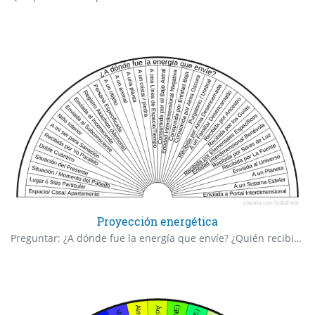
Proyección energética
Preguntar: ¿A dónde fue la energía que envíe? ¿Quién recibió la energía que envíe? Para los que trabajan o estudian reiki en primeros niveles, quienes trabajan con metafísica, aquellos que trabajan con energías en diferentes formas y aquellos practicantes de la psicomagia está tabla puede ser de utilidad para tener una noción con claridad sobre a dónde fue, a dónde se proyecto la energía que se envío. También puede ser gran utilidad consultar si quién o qué tenía que recibir la energía trabajada efectivamente la recibió, si no hubieron fugas, drenajes o interferencias energéticas tanto durante una terapia de sanación así como también en algún acto de psicomagia tanto personal como colectivo.