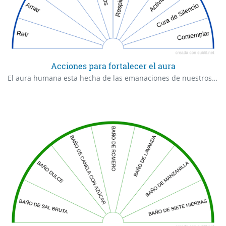
Acciones para fortalecer el aura
El aura humana esta hecha de las emanaciones de nuestros cuerpos, patrones neurológicos del pensamiento, y de las energías espirituales en el ambiente. Su anatomía es mucho más compleja que nuestro cuerpo. El aura tiene cualidades giratorias, de chakras y otras fuerzas, tiene cualidades pulsantes, luminiscentes y de sonido. Nuestra energía, sin embargo, tiende a tener un orden, y esta anatomía se hace presente en el aura debido a un orden atado a una experiencia humana