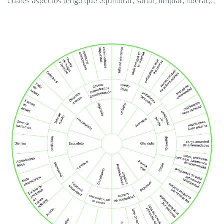
Cuáles aspectos tengo que equilibrar, sanar, limpiar, liberar, resolver en mí, antes de hacerme esta terapia o antes de tomar esta decisión o generar este cambio en mi vida?