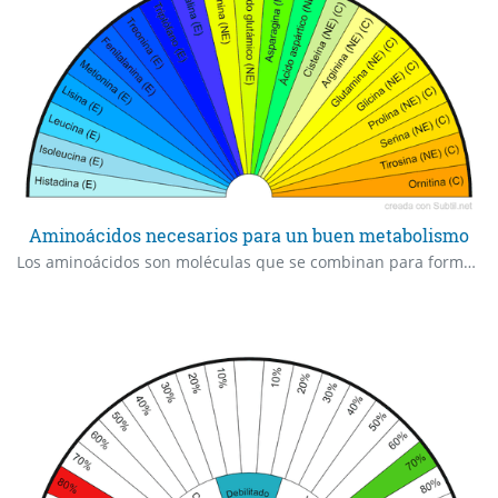
Aminoácidos necesarios para un buen metabolismo
Los aminoácidos son moléculas que se combinan para formar proteínas. Los aminoácidos y las proteínas son los pilares fundamentales de la vida. Cuando las proteínas se digieren o se descomponen, los aminoácidos se acaban. El cuerpo humano utiliza aminoácidos para producir proteínas con el fin de ayudar al cuerpo a: -Descomponer los alimentos -Crecer -Reparar tejidos corporales -Llevar a cabo muchas otras funciones corporales El cuerpo también puede usar los aminoácidos como una fuente de energía. Los aminoácidos se clasifican en tres grupos: Aminoácidos esenciales Aminoácidos no esenciales Aminoácidos condicionales AMINOÁCIDOS ESENCIALES Los aminoácidos esenciales no los puede producir el cuerpo. En consecuencia, deben provenir de los alimentos. Los 9 aminoácidos esenciales son: histidina, isoleucina, leucina, lisina, metionina, fenilalanina, treonina, triptófano y valina. AMINOÁCIDOS NO ESENCIALES No esencial significa que nuestros cuerpos pueden producir el aminoácido, aun cuando no lo obtengamos de los alimentos que consumimos. Los aminoácidos no esenciales incluyen: alanina, arginina, asparagina, ácido aspártico, cisteína, ácido glutámico, glutamina, glicina, prolina, serina y tirosina. AMINOÁCIDOS CONDICIONALES Los aminoácidos condicionales por lo regular no son esenciales, excepto en momentos de enfermedad y estrés. Los aminoácidos condicionales incluyen: arginina, cisteína, glutamina, tirosina, glicina, ornitina, prolina y serina. Usted no necesita ingerir aminoácidos esenciales y no esenciales en cada comida, pero es importante lograr un equilibrio de ellos durante todo el día. Una dieta basada en un solo producto no será adecuada, pero ya no nos preocupamos por emparejar proteínas (como con los frijoles y el arroz) en una sola comida. En lugar de esto ponemos atención en qué tan adecuada es la dieta en general durante todo el día.