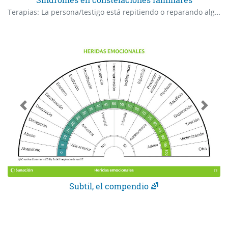
Terapias: La persona/testigo está repitiendo o reparando alguna lealtad con su clan familiar, a través de alguno de estos síndromes?
Subtil, el compendio 🌈