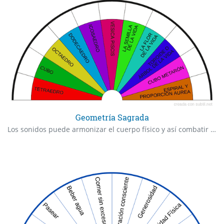
Geometría Sagrada
Los sonidos puede armonizar el cuerpo físico y así combatir malestares específicos o aportar beneficios. 285 Hz – Incita la sanación de células y tejidos, lo cual permite rejuvenecer el cuerpo. 337 Hz – Estabiliza la circulación sanguínea. 396 Hz – Ayuda a combatir pensamientos o sensaciones de baja frecuencia, como el miedo o la culpa. 432 Hz - frecuencia en la que vibra el universo, eleva la conciencia, despertando el inconsciente para ver la realidad, equilibra las emociones. Paz interior. Transmuta y sana el alma, mente y cuerpo. 528 Hz – Supuestamente propicia la regeneración del ADN. 625 Hz – Ayuda al funcionamiento del hígado. 639 Hz – Equilibra la capacidad de relacionarte con otros y fortalece el autoestima. 741 Hz – Limpia las células. 764 Hz – Normaliza el sistema nervioso. 852 Hz – Favorece la intuición. 963 Hz – Activa la glándula pineal.