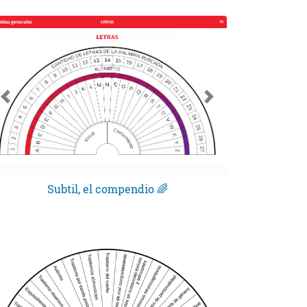
Subtil, el compendio 🌈