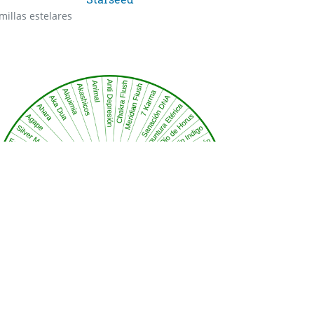
millas estelares
Sincronizaciones
cesita Sincronizar con?