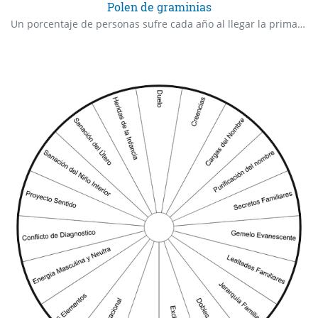
Polen de graminias
Un porcentaje de personas sufre cada año al llegar la primavera el polen a las gramíneas y a los árboles principalmente, mediante molestas alergias. Mostramos las más corrientes. En Otros Pólenes se suponen el resto incalculable de estas hierbas.