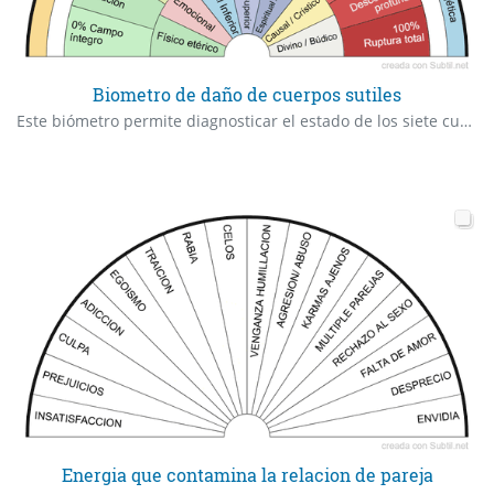
Biometro de daño de cuerpos sutiles
Este biómetro permite diagnosticar el estado de los siete cuerpos sutiles del campo energético humano: físico etérico, emocional, mental inferior, mental superior, espiritual/álmico, causal/crístico y divino/búdico. A través del uso del péndulo, se identifica tanto el cuerpo afectado como el porcentaje de daño energético, evaluando desde un leve desequilibrio hasta una ruptura total del flujo vital. La capa externa muestra con precisión simbólica y cromática el grado de interferencia (0% a 100%), mientras que el arco superior revela el nivel de prioridad terapéutica para cada cuerpo: ? Prioridad Alta – requiere intervención inmediata ? Requiere Sostén – necesita contención energética ? Requiere Protección Energética – implica reforzar el campo áurico Esta herramienta integra visión clínica, simbología espiritual y precisión cuántica, ofreciendo una guía profunda para la toma de decisiones terapéuticas personalizadas.
Energia que contamina la relacion de pareja