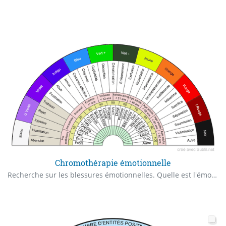
Chromothérapie émotionnelle
Recherche sur les blessures émotionnelles. Quelle est l'émotion principale qui est bloquée chez... ? Période où cela eu lieu ? Pourcentage du Blocage ? Dans quelle partie du corps stagne le blocage émotionnel ? De quelle vibration de couleur ai-je besoin pour débloquer ? Je demande d'émettre la couleur trouvée à l'endroit précis où est engrammé le blocage.