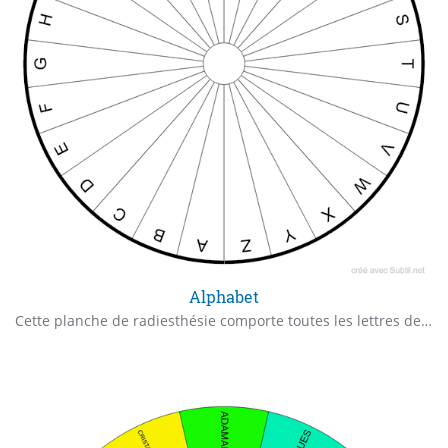
Alphabet
Cette planche de radiesthésie comporte toutes les lettres de l'alphabet, habituellement disposées en cercle ou en demi-cercle. Dans l'utilisation de la radiesthésie, cet outil vous aidera à recevoir une réponse spécifique à un problème donné. Lorsque vous posez votre question, les oscillations du pendule, guidées par les énergies et votre intuition, se dirigeront vers diverses lettres de l'alphabet. Ces lettres formeront des mots ou des phrases qui apporteront une réponse à votre question.