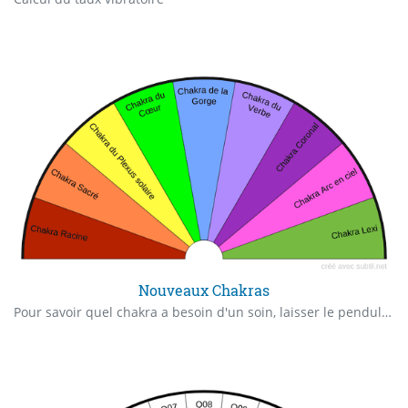
Nouveaux Chakras
Pour savoir quel chakra a besoin d'un soin, laisser le pendule choisir le chakra puis, laisser le pendule tourner aussi longtemps que nécessaire. Répétez l'opération pour les autres chakras.