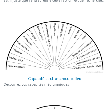
Est-il juste que j'entreprenne cette [action, étude, recherche...] sur [ce lieu, cette personne...] ... à cet instant ?
Capacités extra-sensorielles
Découvrez vos capacités médiumniques