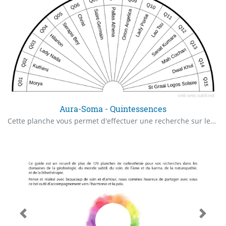
Aura-Soma - Quintessences
Cette planche vous permet d'effectuer une recherche sur les Quintessences proposées par Aur Soma. Quelle essence correspondrait le mieux à .... dans l'instant ? Présentation des quintessences par Aura-Soma : "Les quintessences introduisent une énergie plus subtile dans le système de couleur Aura-Soma. Elles agissent sur le corps astral et éthérique pour fluidifier l’écoulement des énergies en provenance des plans intérieurs. Leur fonction est invocative. Lorsque nous utilisons une quintessence, nous invitons dans notre champ aurique les énergies les plus positives du rayon de couleur avec lequel elle est en relation. Lorsque nous faisons cela, nous invitons les qualités qui siègent au plus profond de nous à se manifester. Les quintessences nous aident à accepter et à reconnaître notre propre beauté intérieure."