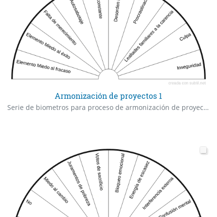
Armonización de proyectos 1
Serie de biometros para proceso de armonización de proyectos/sueños ¿cuál es el bloqueo raíz que aún permanece activo en x y necesita ser liberado definitivamente para materializar este proyecto?