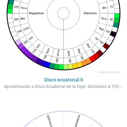
Disco ecuatorial b
Aproximación a Disco Ecuatorial de la Foye. Divisiones a 15º(Texto)/5ª (cada raya). Texto correcto a -7.5º ( 7.5º en antihorario. Centra el texto y no puedo corregirlo). Faltan ranuras Yod (0-180º), Vav (140-320), He (105-285) YHWH( 60º) . Grado cero orientado al norte corrigiendo declinación magnetica. España aprox 355º.