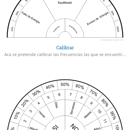
Calibrar
Aca se pretende calibrar las frecuencias las que se encuentran vibrando los chakras y determinar si se requiere programar (aumentar energía) o desprogramar (llevar al balance superior saludable)