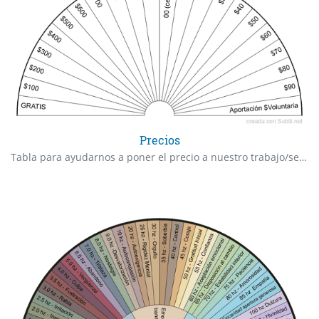
Precios
Tabla para ayudarnos a poner el precio a nuestro trabajo/servicio o producto. Se checa a 2 tiempos, ej: Si te sale primero $600 y despues $70, el precio indicado sera $670.