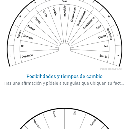
Posibilidades y tiempos de cambio
Haz una afirmación y pídele a tus guías que ubiquen su factibididad en el biometro. Puedes preguntar en cuanto tiempo tendrá efecto