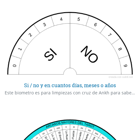
Si / no y en cuantos días, meses o años
Este biometro es para limpiezas con cruz de Ankh para saber si el paciente necesita otra limpieza y en cuanto tiempo. de igual forma puede usarse para otros propósitos