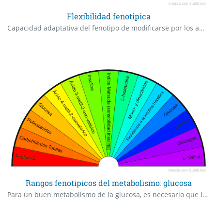
Flexibilidad fenotipica
Capacidad adaptativa del fenotipo de modificarse por los ambientes deber del 80% o más 1. MEDIR EL PORCENTAJE DE FLEXIBILIDAD FENOTÍPICA 0 – 100% 2. PREGUNTAR POR EL PORCENTAJE FUNCIONAL PARA LA VIDA Y NIVELAR 3. MEDIR EL PORCENTAJE DE METABOLISMO (ESTRÉS METABOLICO) 0 – 100% 4. PREGUNTAR POR EL PORCENTAJE FUNCIONAL PARA LA VIDA Y NIVELAR PREGUNTAR POR EL AGUA, MINERALES (Oxígeno, Cobre, Zinc, Manganeso), VITAMINAS (Biotina, Acido pantoténico, Riboflavina, colina, Vitamina C), COENZIMAS (Coenzima Q10), ENZIMAS (SOD- superóxido dismutasa) 5. MEDIR EL PORCENTAJE DE MECANISMOS DE DEFENSA – INFLAMACION (ESTRÉS INFLAMATORIO) 0 – 100% 6. PREGUNTAR POR EL PORCENTAJE FUNCIONAL PARA LA VIDA Y NIVELAR PREGUNTAR: MINERALES (Selenio), VITAMINAS (Vitamina D), COENZIMAS (GSH-Glutatión reducido, GPx-Glutatión peroxidasa), ACIDOS GRASOS DE CADENA LARGA OMEGA-3 (DHA (Ácido Docosahexaenoico), EPA (ácido eicosapentaenoico), ARA (Ácido Araquidónico)) 7. MEDIR EL PORCENTAJE DE CAPACIDAD REDOX – OXIDACION-REDUCCIÓN (ESTRÉS OXIDATIVO) 0 -100% 8. PREGUNTAR POR EL PORCENTAJE FUNCIONAL PARA LA VIDA Y NIVELAR PREGUNTAR MINERALES (Fierro), VITAMINAS (Folato, Vitamina E), COENZIMAS (GPx-Glutatión peroxidasa) La Flexibilidad Biológica también requiere: Alimentos Nutrientes Adaptadores: Vitaminas enzimas, moléculas funcionales (nutraceúticos), plantas adaptógenas (Panax Ginseng (Rojo o blanco - no dar en gripa de factor externo), cúrcuma longa, Rhodiola, Ginseng Siberiano o Eleuterococo (Sobre todo infecciones virales y bacteriana)) DEPENDE DEL DAÑO, REPARAR CON COMANDOS, ES DECIR EN PUNTOS MOTORES DE CADA UNO Y EL COMANDO DE REPARACIÓN-ABSORCION. EN CASO NECESARIO SUPLEMENTAR.
Rangos fenotipicos del metabolismo: glucosa
Para un buen metabolismo de la glucosa, es necesario que los siguientes elementos esten funcionando adecuadamente y en rangos óptimos Matsuda y DeFronzo propusieron un índice de sensibilidad a la insulina obtenido a partir de las determinaciones de glucosa e insulina derivadas de una curva de tolerancia a la glucosa (CTGO). La resistencia a la insulina produce el aumento de la lipólisis del tejido adiposo, lo cual libera una gran cantidad de ácidos grasos libres (AGL) que se acumulan en el hígado y generan la esteatosis hepática. Se puede preguntar si los indices estan optimos para el buen metabolismo de la persona, y si no nivelar u optimizar