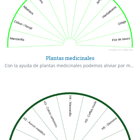
Plantas medicinales
Con la ayuda de plantas medicinales podemos aliviar por medio de infusiones , dolores, inflamaciones, algunas permiten relajación. Nota: lava muy bien las plantas para la infusión, cuando el agua hierva introduce la planta, deja hervir por 5 minutos.