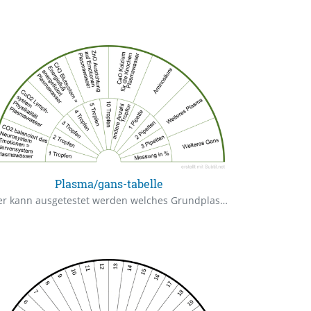
Plasma/gans-tabelle
Hier kann ausgetestet werden welches Grundplasma und in welcher Dosierung benötigt wird