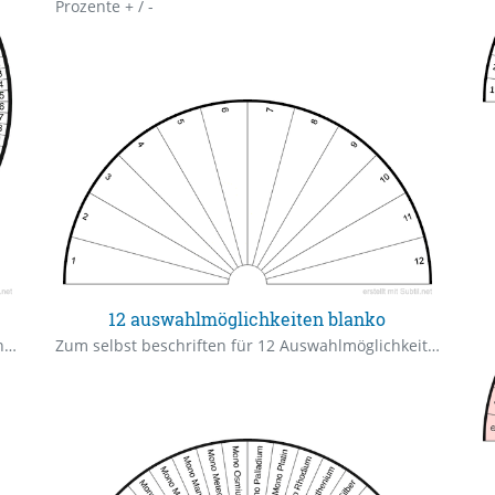
Prozente + / -
12 auswahlmöglichkeiten blanko
1. Faktor 2. Zahlen 0-100 3. Grüner Bereich: Bruchteil z.B. 10,5 GHz Die Tabelle soll helfen, die Schwingungsebene von Objekten rascher auszupendeln.
Zum selbst beschriften für 12 Auswahlmöglichkeiten