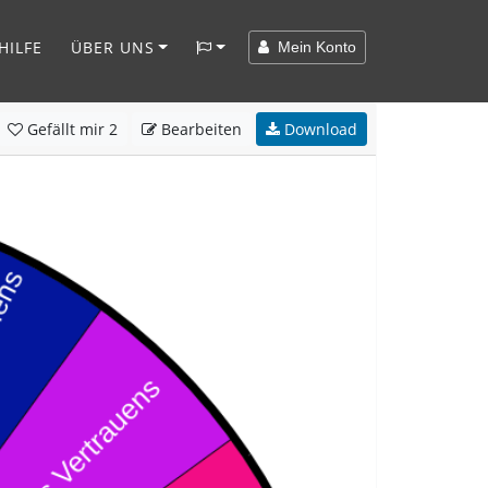
HILFE
ÜBER UNS
Mein Konto
Gefällt mir
2
Bearbeiten
Download