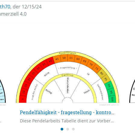
th70
,
der 12/15/24
erziell 4.0
Pendelfähigkeit - fragestellung - kontrolle
en und mentalen Wunden.
Diese Pendelarbeits Tabelle dient zur Vorbereitung und überprüfung von Fragestellungen und Eregebnissen. 1.Pendelfähgkeit - Damit kannst Du Deine eigen momentane Pendelfähigkeit auspendeln, ob Du auch wirklich dazu bereit beist. 2.Fragestellung - Damit kannst Du deine Fragen überprüfen, ob sie angebracht sind, ob sie umformuliert werden müssen, falsch sind oder nicht gefragt werden dürfen. 3.Ergebnisse - Damit kannst Du Dein Pendelergebniss überprüfen, ob es richtig ist, dein Wunschdenken oder Falsch.