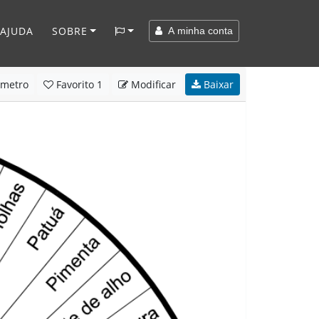
AJUDA
SOBRE
A minha conta
metro
Favorito
1
Modificar
Baixar