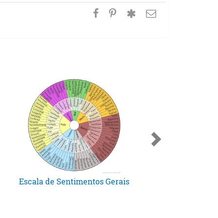
Escala de Sentimentos Gerais
Relaci
Quais os R