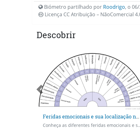
Biómetro partilhado por
Roodrigo
,
o 06/
Licença CC
Atribuição – NãoComercial 4.
Descobrir
Feridas emocionais e sua localização no tempo
Conheça as diferentes feridas emocionais e saiba situá-las no tempo. Qual é o tipo de ferida emocional que está n