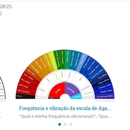
28/25
0
Frequência e vibração da escala de Ágatha
a origem do atual desconforto? Com que idade ocorreu essa lesão ?
"Qual a minha frequência vibracional?", "Qual a minha identidade vibracional?". Adicionada a frequência "Alegria" que existe na escala de David Hawkins. "Mundo" e "Nível" não precisam ser perguntados, pois estão corretamente alinhados com a frequência que será respondida. Por exemplo, se a resposta da vibração for "Paz", é só ver que o Nível "Fluir da Vida" está alinhado à ele, bem como o Mundo "Evolução". Escala original criada por @agatha_evolucao e trazida aqui por luisaambros.com/espiritual