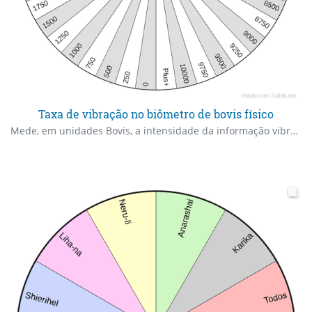
Taxa de vibração no biômetro de bovis físico
Mede, em unidades Bovis, a intensidade da informação vibracional associada ao plano energético dos seres vivos, doenças, alimentos e lugares. Foi criado por Bovis e desenvolvido por Simoneton.