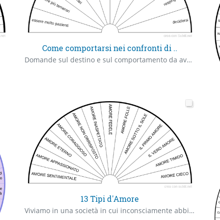
Come comportarsi nei confronti di ..
Domande sul destino e sul comportamento da avere nei confronti di una situazione, persona od altro
13 Tipi d'Amore
Viviamo in una società in cui inconsciamente abbiamo costruito regole su una cosa così sacra, naturale e bella come l’Amore e il suo funzionamento: i pilastri e le strutture da seguire per viverlo e sperimentarlo.