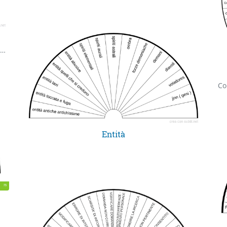
Virtù Universali individuate grazie al lavoro di M. Seligman e C. Peterson.
Co
Entità