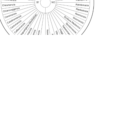
Arti mantiche e abilità extrasensoriali