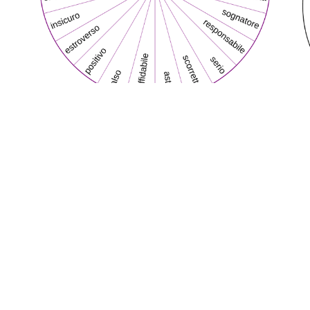
Com'è questa persona?
Avere un'idea della persona con cui ci relazioniamo