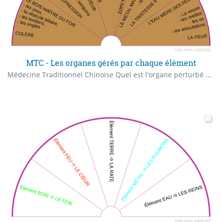
MTC - Les organes gérés par chaque élément
Médecine Traditionnel Chinoise Quel est l'organe perturbé dans cet élément ? Quel organe est affecté par cette émotion ?