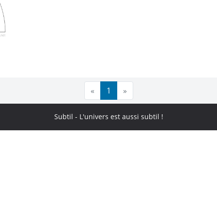
«
1
»
Subtil
- L'univers est aussi subtil !