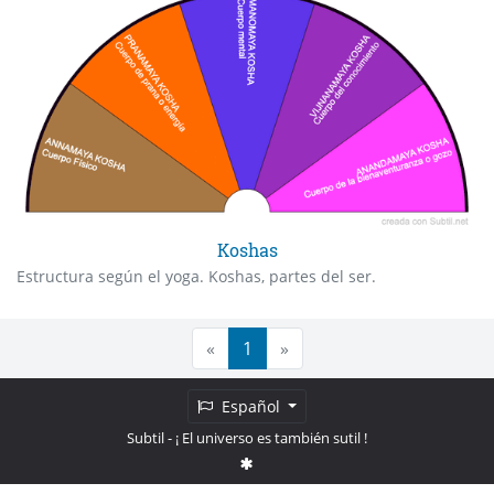
Koshas
Estructura según el yoga. Koshas, partes del ser.
«
1
»
Español
Subtil
- ¡ El universo es también sutil !