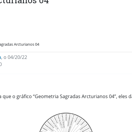
cturianos 04
agradas Arcturianos 04
a
,
o 04/20/22
0
que o gráfico “Geometria Sagradas Arcturianos 04”, eles da