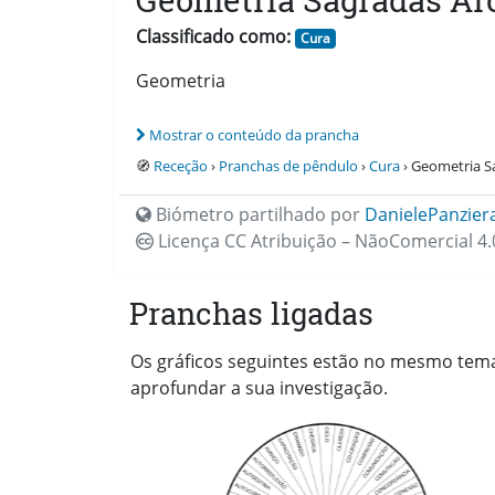
Geometria Sagradas Ar
Classificado como:
Cura
Geometria
Mostrar o conteúdo da prancha
🧭
Receção
›
Pranchas de pêndulo
›
Cura
› Geometria S
Biómetro partilhado por
DanielePanzier
Licença CC
Atribuição – NãoComercial 4.
Pranchas ligadas
Os gráficos seguintes estão no mesmo tema 
aprofundar a sua investigação.