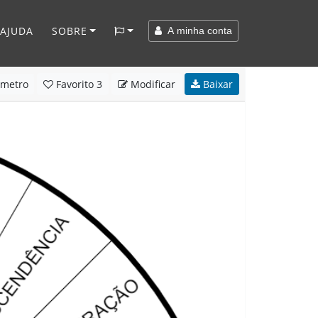
AJUDA
SOBRE
A minha conta
metro
Favorito
3
Modificar
Baixar