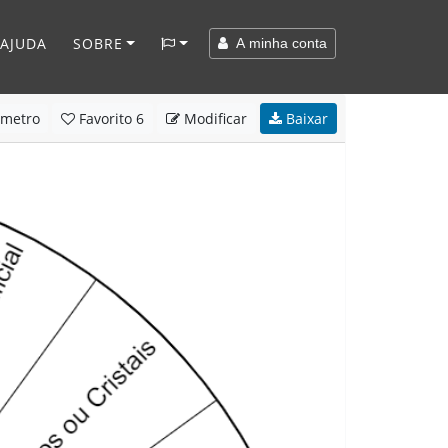
AJUDA
SOBRE
A minha conta
metro
Favorito
6
Modificar
Baixar