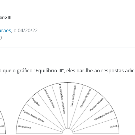
brio III
araes
,
o 04/20/22
0
ue o gráfico “Equilíbrio III”, eles dar-lhe-ão respostas adi