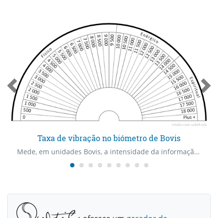
Taxa de vibração no biómetro de Bovis
Mede, em unidades Bovis, a intensidade da informação vibracional associada ao plano energético dos seres vivos, doenças, alimentos e lugares. Foi criado por Bovis e desenvolvido por Simoneton.