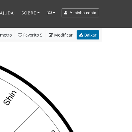
AJUDA
SOBRE
A minha conta
metro
Favorito
5
Modificar
Baixar