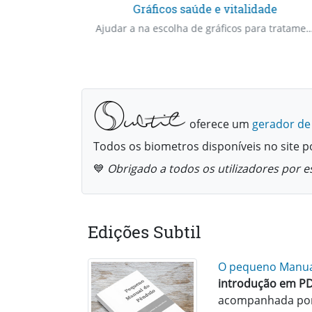
ituais
Gráficos saúde e vitalidade
Para ajudar a escolher Gráficos de Proteção a serem usados
Ajudar a na escolha de gráficos para tratamentos de saúde
oferece um
gerador de
Todos os biometros disponíveis no site 
💙
Obrigado a todos os utilizadores por e
Edições Subtil
O pequeno Manua
introdução em PD
acompanhada por