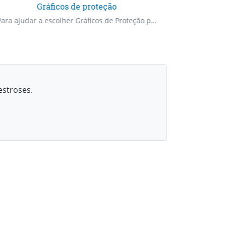
Gráficos de proteção
Gr
Para ajudar a escolher Gráficos de Proteção principalmente física
estroses.