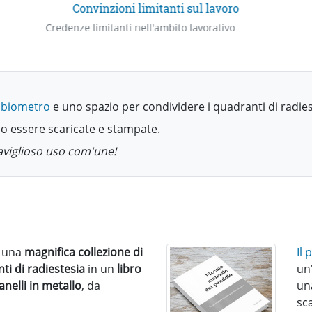
Convinzioni limitanti sul lavoro
Credenze limitanti nell'ambito lavorativo
 biometro
e uno spazio per condividere i quadranti di radies
no essere scaricate e stampate.
raviglioso uso com'une!
, una
magnifica collezione di
Il
ti di radiestesia
in un
libro
un
anelli in metallo
, da
una
sc