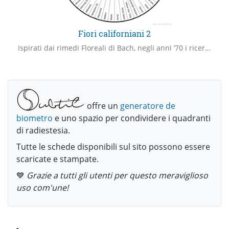
Fiori californiani 2
Ispirati dai rimedi Floreali di Bach, negli anni ’70 i ricercatori Patricia Kamisnski e Richard Katz, hanno messo a punto 103 essenze Floreali in grado di riportare l’armonia, agendo sulle cause alla base di uno squilibrio a livello psicofisico.
offre un
generatore de
biometro
e uno spazio per condividere i quadranti
di radiestesia.
Tutte le schede disponibili sul sito possono essere
scaricate e stampate.
💙
Grazie a tutti gli utenti per questo meraviglioso
uso com'une!