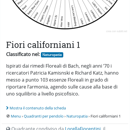
Fiori californiani 1
Classificato nel:
Naturopatia
Ispirati dai rimedi Floreali di Bach, negli anni ’70 i
ricercatori Patricia Kamisnski e Richard Katz, hanno
messo a punto 103 essenze Floreali in grado di
riportare l’armonia, agendo sulle cause alla base di
uno squilibrio a livello psicofisico.
Mostra il contenuto della scheda
🧭
Menu
›
Quadranti per pendolo
›
Naturopatia
› Fiori californiani 1
Quadrante condiviso da
LorellaFiorentini
,
il