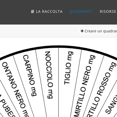
📘 LA RACCOLTA
QUADRANTI
RISORSE
Creare
un quadra