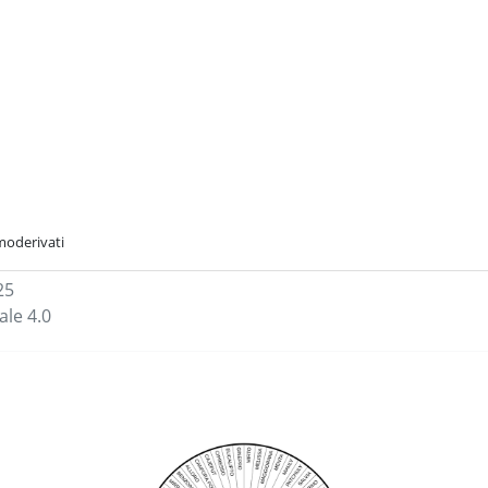
oderivati
25
le 4.0