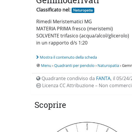
Gemmoderivati
Classificato nel:
Naturopatia
Rimedi Meristematici MG
MATERIA PRIMA fresco (meristemi)
SOLVENTE trifasico (acqua/alcol/glicerolo)
in un rapporto d/s 1:20
Mostra il contenuto della scheda
🧭
Menu
›
Quadranti per pendolo
›
Naturopatia
› Gemm
Quadrante condiviso da
FANTA
,
il 05/24/
Licenza CC
Attribuzione – Non commercia
Scoprire