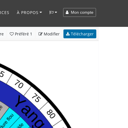
RCES
À PROPOS
Mon compte
re
Préféré
1
Modifier
Télécharger