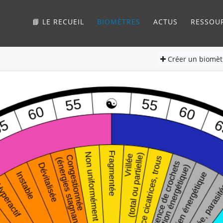
📘 LE RECUEIL
BIOMÈTRES
ACTUS
RESSOU
Créer
un biomèt