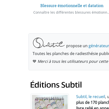
Blessure émotionnelle et datation
Déterminer nos liens d'âmes avec la personne de notre choix.
Connaître les différentes blessures émotionnelles et pouvoir les dater. Quelle est la blessure émotionnelle à l'
propose un
générateur
Toutes les planches de radiesthésie publi
💙
Merci à tous les utilisateurs pour cet
Subtil, le recueil
, 
plus de 170 planc
livre relié en ann