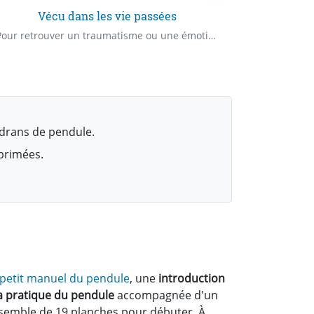
Vécu dans les vie passées
Pour retrouver un traumatisme ou une émotion vécue dans une vie passée
drans de pendule.
mprimées.
 petit manuel du pendule
, une
introduction
la pratique du pendule
accompagnée d'un
semble de 19 planches pour débuter. À