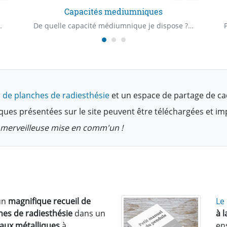
Capacités mediumniques
origine de ce mal-être ? À quel age est survenu cette blessure ?
De quelle capacité médiumnique je dispose ? De quel "Claire" capacité je dispose ? Quelle est ma première capacité médiumnique ?
 de planches de radiesthésie
et un espace de partage de ca
ques présentées sur le site peuvent être téléchargées et i
te merveilleuse mise en comm'un !
un
magnifique recueil de
Le
hes de radiesthésie
dans un
à 
eaux métalliques
à
en