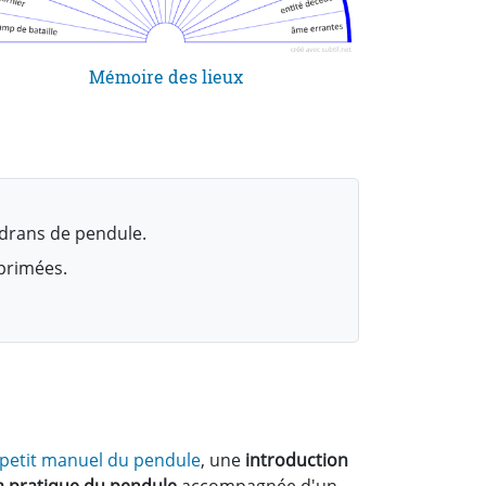
Mémoire des lieux
drans de pendule.
mprimées.
 petit manuel du pendule
, une
introduction
la pratique du pendule
accompagnée d'un