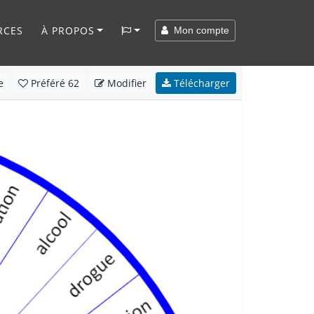
RCES
À PROPOS
Mon compte
e
Préféré
62
Modifier
Télécharger