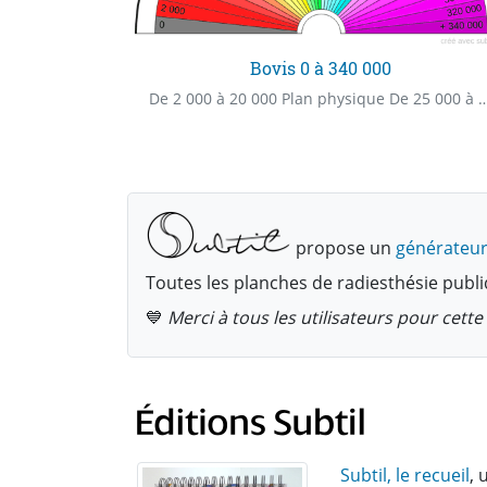
Bovis 0 à 340 000
Cadran de présences positive et négative que l'on peut retrouver dans un lieu, sur une personne, dans une personne ...
De 2 000 à 20 000 Plan physique De 25 000 à 40 000 Plan énergétique À par
propose un
générateur
Toutes les planches de radiesthésie publi
💙
Merci à tous les utilisateurs pour cet
Subtil, le recueil
, 