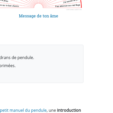
Message de ton âme
Arch
drans de pendule.
mprimées.
 petit manuel du pendule
, une
introduction