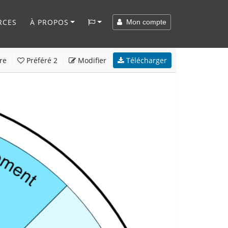
RCES
À PROPOS
Mon compte
re
Préféré
2
Modifier
Télécharger