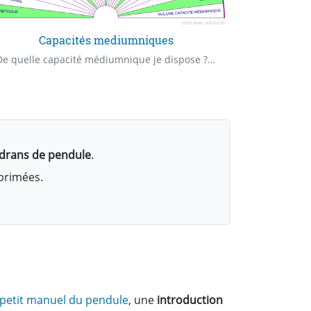
Capacités mediumniques
Cadran 
De quelle capacité médiumnique je dispose ? De quel "Claire" capacité je dispose ? Quelle est ma première capacité médiumnique ?
adrans de pendule
.
mprimées.
 petit manuel du pendule
, une
introduction