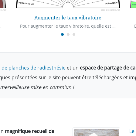
Augmenter le taux vibratoire
 son surpoids ou de sa maigreur, les carences, les excès.
Pour augmenter le taux vibratoire, quelle est la priorité ?
 de planches de radiesthésie
et un
espace de partage de c
ques présentées sur le site peuvent être téléchargées et i
te merveilleuse mise en comm'un !
un
magnifique recueil de
Le