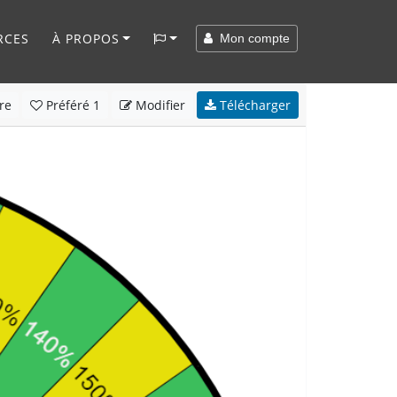
RCES
À PROPOS
Mon compte
re
Préféré
1
Modifier
Télécharger