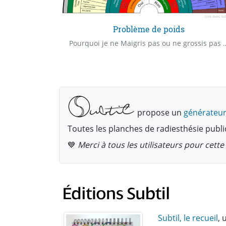
n
Problème de poids
Vais-je faire une rencontre amoureuse dans les prochains temps? Vais-je rencontrer quelqu'un?
Pourquoi je ne Maigris pas ou ne grossis pas ? Trouver les causes de
propose un
générateur
Toutes les planches de radiesthésie publi
💙
Merci à tous les utilisateurs pour cet
Subtil, le recueil
, 