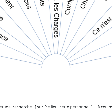
tude, recherche...] sur [ce lieu, cette personne...] ... à cet in