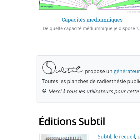
oire
Capacités mediumniques
Pour augmenter le taux vibratoire, quelle est la priorité ?
De quelle capacité médiumnique je dispose ? De quel "Claire" capacité 
propose un
générateur
Toutes les planches de radiesthésie publi
💙
Merci à tous les utilisateurs pour cet
Subtil, le recueil
, 