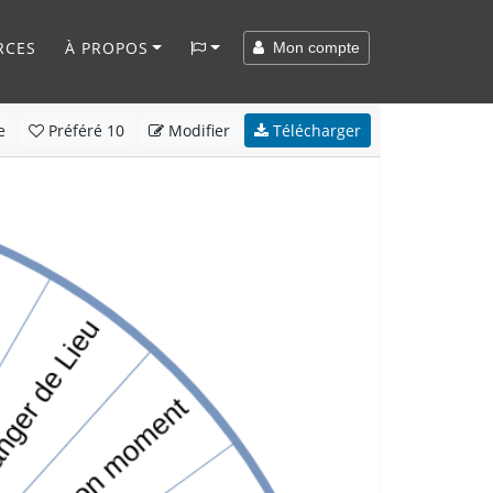
RCES
À PROPOS
Mon compte
e
Préféré
10
Modifier
Télécharger