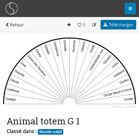
Retour
1
Télécharger
Animal totem G 1
Classé dans :
Monde subtil