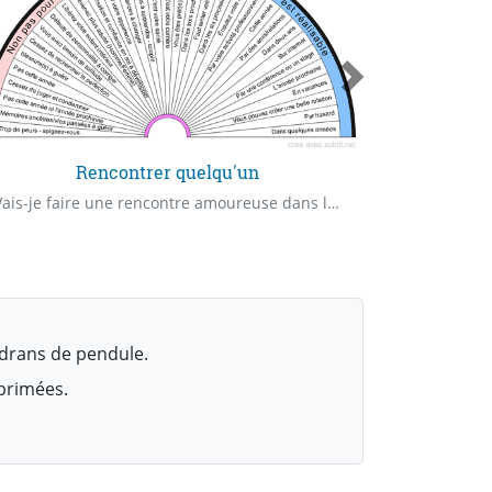
Rencontrer quelqu'un
D
Vais-je faire une rencontre amoureuse dans les prochains temps? Vais-je rencontrer quelqu'un?
drans de pendule.
mprimées.