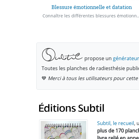
Blessure émotionnelle et datation
De quoi à besoin (- Nom de l'enfant -) afin d'être épanoui(e) ?
Connaître les différentes blessures émotionnelles et pouvoir les dater. Quelle est la blessure émotionnelle à l'
propose un
générateur
Toutes les planches de radiesthésie publi
💙
Merci à tous les utilisateurs pour cet
Subtil, le recueil
, 
plus de 170 planc
livre relié en ann