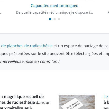
Capacités mediumniques
origine de ce mal-être ? À quel age est survenu cette blessure ?
De quelle capacité médiumnique je dispose ? De quel "Claire" capacité je dispose ? Quelle est ma première capacité médiumnique ?
 de planches de radiesthésie
et un espace de partage de ca
ques présentées sur le site peuvent être téléchargées et i
te merveilleuse mise en comm'un !
un
magnifique recueil de
Le
hes de radiesthésie
dans un
à 
eaux métalliques
à
en