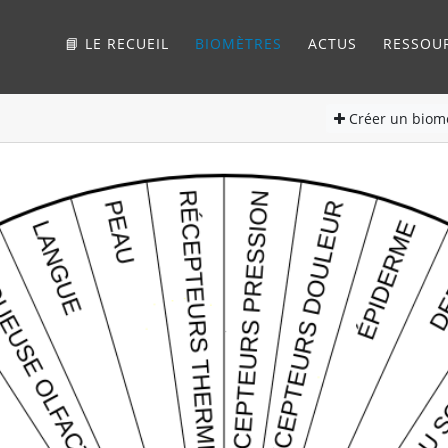
📘 LE RECUEIL
BIOMÈTRES
ACTUS
RESSOU
Créer
un biom