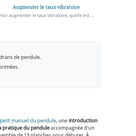
Augmenter le taux vibratoire
Ta
Pour augmenter le taux vibratoire, quelle est la priorité ?
drans de pendule.
mprimées.
 petit manuel du pendule
, une
introduction
la pratique du pendule
accompagnée d'un
semble de 19 planches pour débuter. À