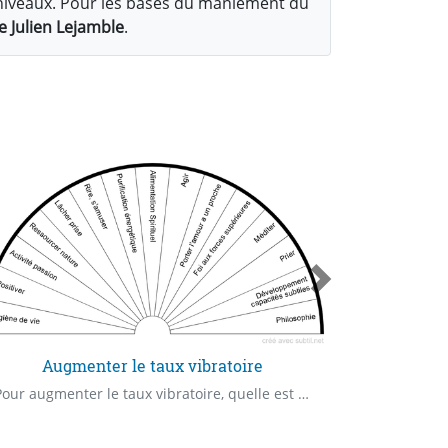
ti-niveaux. Pour les bases du maniement du
e Julien Lejamble
.
Augmenter le taux vibratoire
Vé
Pour augmenter le taux vibratoire, quelle est la priorité ?