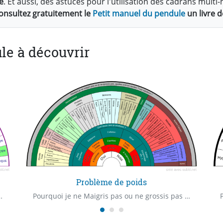
e
. Et aussi, des astuces pour l'utilisation des cadrans mul
onsultez gratuitement le
Petit manuel du pendule
un livre d
le à découvrir
Problème de poids
je dispose ? Quelle est ma première capacité médiumnique ?
Pourquoi je ne Maigris pas ou ne grossis pas ? Trouver les causes de son surpoids ou de sa maigreur, les carences, les excès.