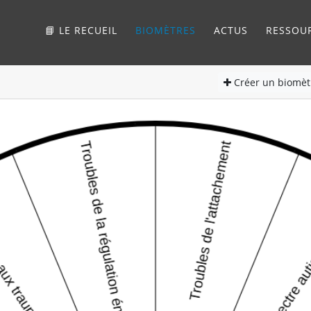
📘 LE RECUEIL
BIOMÈTRES
ACTUS
RESSOU
Créer
un biomèt