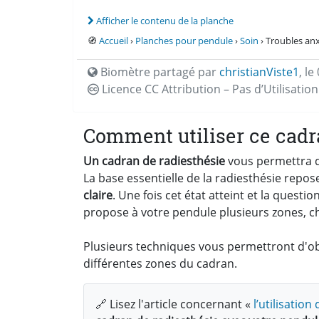
Afficher le contenu de la planche
🧭
Accueil
›
Planches pour pendule
›
Soin
› Troubles anx
Biomètre partagé par
christianViste1
,
le
Licence CC
Attribution – Pas d’Utilisati
Comment utiliser ce cadr
Un cadran de radiesthésie
vous permettra d'
La base essentielle de la radiesthésie repos
claire
. Une fois cet état atteint et la quest
propose à votre pendule plusieurs zones, c
Plusieurs techniques vous permettront d'obt
différentes zones du cadran.
🔗 Lisez l'article concernant «
l’utilisatio