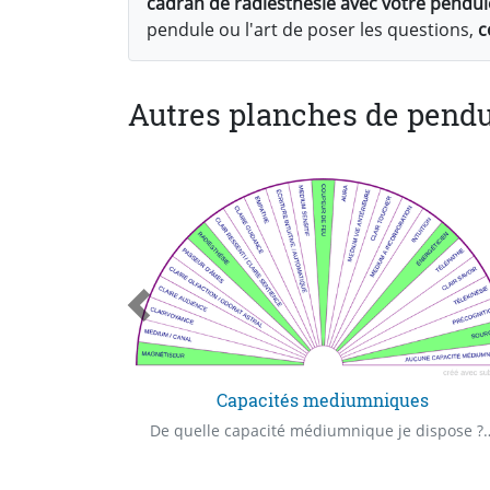
cadran de radiesthésie avec votre pendul
pendule ou l'art de poser les questions,
c
Autres planches de pendu
Capacités mediumniques
De quoi à besoin (- Nom de l'enfant -) afin d'être épanoui(e) ?
De quelle capacité médiumnique je dispose ? De quel "Claire" capacité 