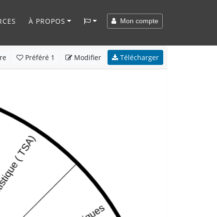
RCES
À PROPOS
Mon compte
re
Préféré
1
Modifier
Télécharger