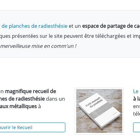
 de planches de radiesthésie
et un
espace de partage de c
ques présentées sur le site peuvent être téléchargées et i
te merveilleuse mise en comm'un !
un
magnifique recueil de
Le
hes de radiesthésie
dans un
à 
eaux métalliques
à
en
té
uvrir le Recueil