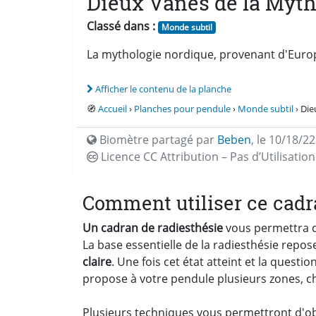
Dieux Vanes de la Myth
Classé dans :
Monde subtil
La mythologie nordique, provenant d'Europe
Afficher le contenu de la planche
🧭
Accueil
›
Planches pour pendule
›
Monde subtil
› Die
Biomètre partagé par
Beben
,
le 10/18/22
Licence CC
Attribution – Pas d’Utilisati
Comment utiliser ce cadr
Un cadran de radiesthésie
vous permettra d'
La base essentielle de la radiesthésie repos
claire
. Une fois cet état atteint et la quest
propose à votre pendule plusieurs zones, c
Plusieurs techniques vous permettront d'obt