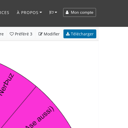
RCES
À PROPOS
Mon compte
re
Préféré
3
Modifier
Télécharger