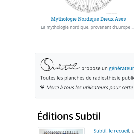
Noms de Nains de A à F dans la Mythologie Nordique
Mythologie Nordique Dieux Ases
La mythologie nordique, provient d'Europe du Nord (Scandinavie et Islande)
La mythologie nordique, provenant d'Europe du Nord ( Sc
propose un
générateur
Toutes les planches de radiesthésie publi
💙
Merci à tous les utilisateurs pour cet
Subtil, le recueil
, 