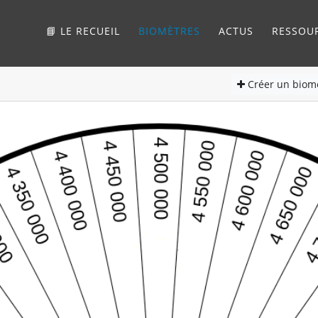
📘 LE RECUEIL
BIOMÈTRES
ACTUS
RESSOU
Créer
un biom