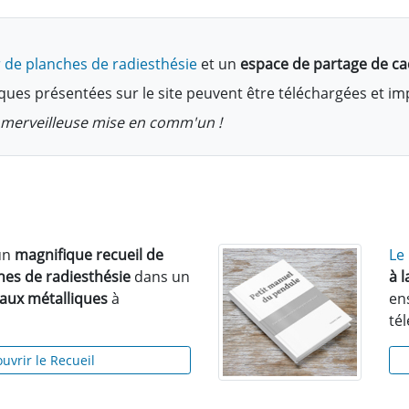
 de planches de radiesthésie
et un
espace de partage de c
ques présentées sur le site peuvent être téléchargées et i
te merveilleuse mise en comm'un !
un
magnifique recueil de
Le
hes de radiesthésie
dans un
à 
eaux métalliques
à
en
té
uvrir le Recueil