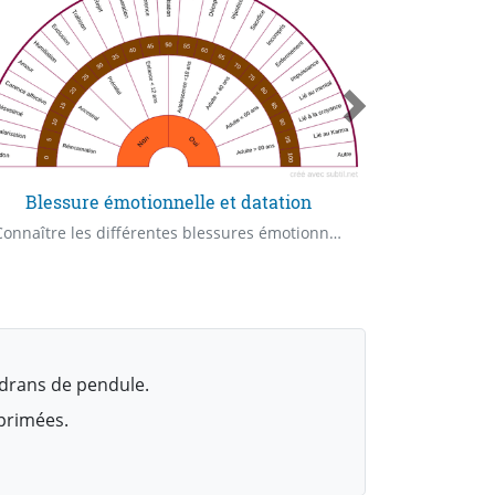
Blessure émotionnelle et datation
Connaître les différentes blessures émotionnelles et pouvoir les dater. Quelle est la blessure émotionnelle à l'origine de ce mal-être ? À quel age est survenu cette blessure ?
drans de pendule.
mprimées.