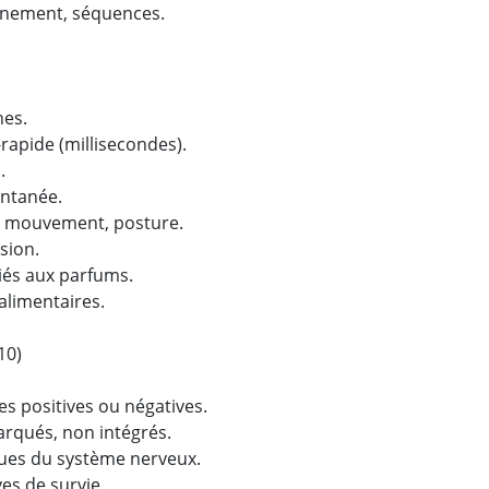
onnement, séquences.
nes.
-rapide (millisecondes).
.
antanée.
e mouvement, posture.
sion.
liés aux parfums.
alimentaires.
10)
es positives ou négatives.
rqués, non intégrés.
ues du système nerveux.
es de survie.