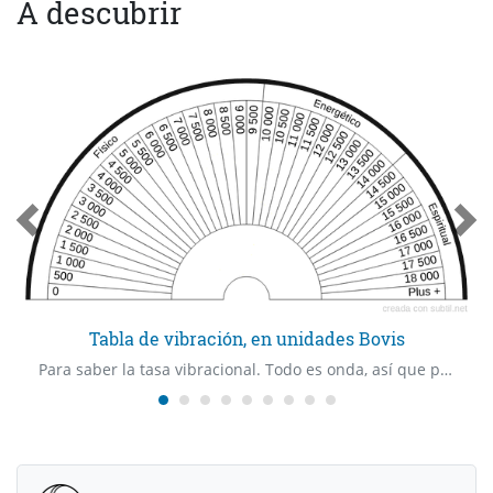
A descubrir
Tabla de vibración, en unidades Bovis
Para saber la tasa vibracional. Todo es onda, así que podemos pedir la nuestra, la de un lugar, de un alimento, de una medicina, de un grupo de seres, de una emoción, de una idea…